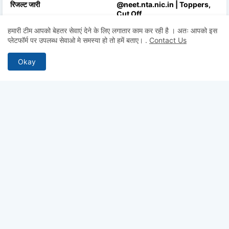
रिजल्ट जारी
@neet.nta.nic.in | Toppers,
Cut Off
August 01, 2026
हमारी टीम आपको बेहतर सेवाएं देने के लिए लगातार काम कर रही है । अतः आपको इस
July 17, 2026
प्लेटफॉर्म पर उपलब्ध सेवाओ मे समस्या हो तो हमें बताए।
.
Contact Us
Okay
NVS Class 6 Admission
JEECUP Counselling 2026:
2027-28 Online Form — 665
Schedule, Choice Filling,
Seats | JNVST | Last Date 31
Seat Allotment & Best
July 2026
Colleges
July 07, 2026
July 07, 2026