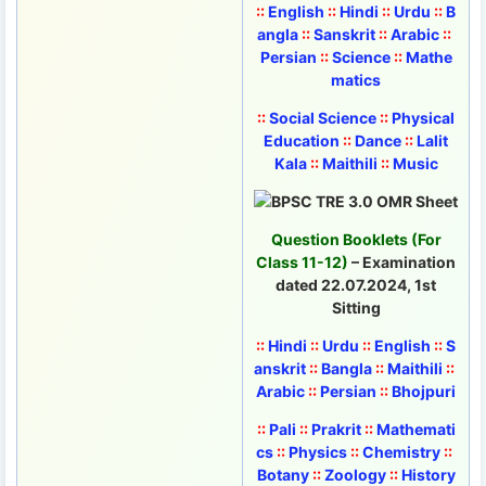
::
English
::
Hindi
::
Urdu
::
B
angla
::
Sanskrit
::
Arabic
::
Persian
::
Science
::
Mathe
matics
::
Social Science
::
Physical
Education
::
Dance
::
Lalit
Kala
::
Maithili
::
Music
Question Booklets (For
Class 11-12)
– Examination
dated 22.07.2024, 1st
Sitting
::
Hindi
::
Urdu
::
English
::
S
anskrit
::
Bangla
::
Maithili
::
Arabic
::
Persian
::
Bhojpuri
::
Pali
::
Prakrit
::
Mathemati
cs
::
Physics
::
Chemistry
::
Botany
::
Zoology
::
History