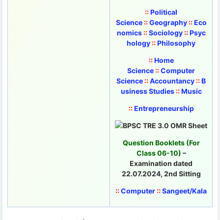
::
Political
Science
::
Geography
::
Eco
nomics
::
Sociology
::
Psyc
hology
::
Philosophy
::
Home
Science
::
Computer
Science
::
Accountancy
::
B
usiness Studies
::
Music
::
Entrepreneurship
Question Booklets (For
Class 06-10)
–
Examination dated
22.07.2024, 2nd Sitting
::
Computer
::
Sangeet/Kala