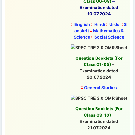
Class 06-08)
–
Examination dated
19.07.2024
::
English
::
Hindi
::
Urdu
::
S
anskrit
::
Mathematics &
Science
::
Social Science
Question Booklets (For
Class 01-05)
–
Examination dated
20.07.2024
::
General Studies
Question Booklets (For
Class 09-10)
–
Examination dated
21.07.2024