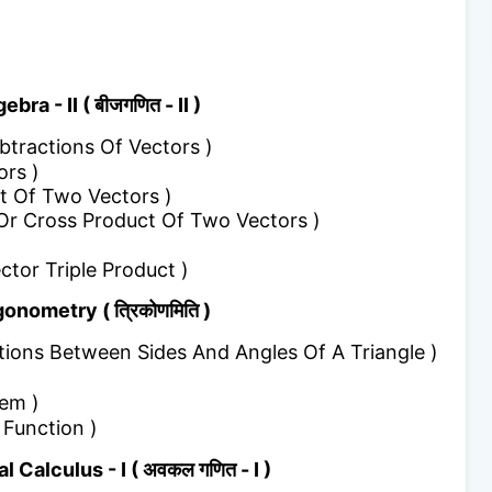
ebra - II ( बीजगणित - II )
ubtractions Of Vectors )
ors )
uct Of Two Vectors )
tor Or Cross Product Of Two Vectors )
ector Triple Product )
gonometry ( त्रिकोणमिति )
( Relations Between Sides And Angles Of A Triangle )
rem )
r Function )
l Calculus - I ( अवकल गणित - I )