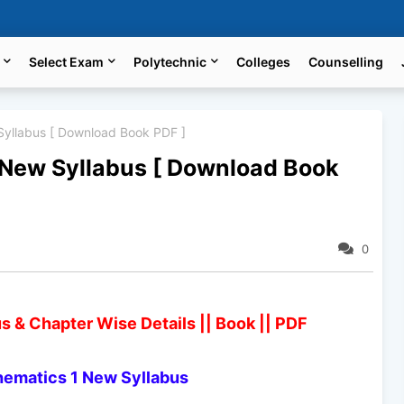
Select Exam
Polytechnic
Colleges
Counselling
Syllabus [ Download Book PDF ]
 New Syllabus [ Download Book
0
s & Chapter Wise Details || Book || PDF
hematics 1 New Syllabus