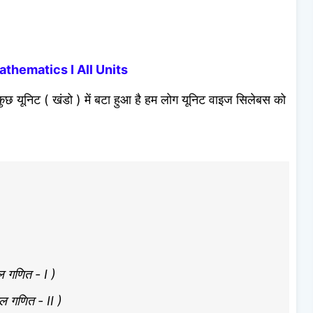
athematics I All Units
ुछ यूनिट ( खंडो ) में बटा हुआ है हम लोग यूनिट वाइज सिलेबस को
 गणित - I )
 गणित - II )